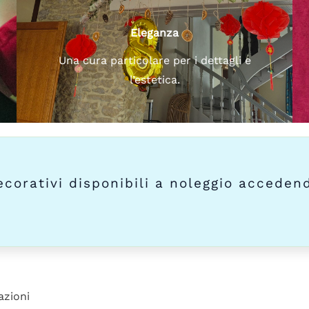
Eleganza
Una cura particolare per i dettagli e
l’estetica.
ecorativi disponibili a noleggio acceden
razioni