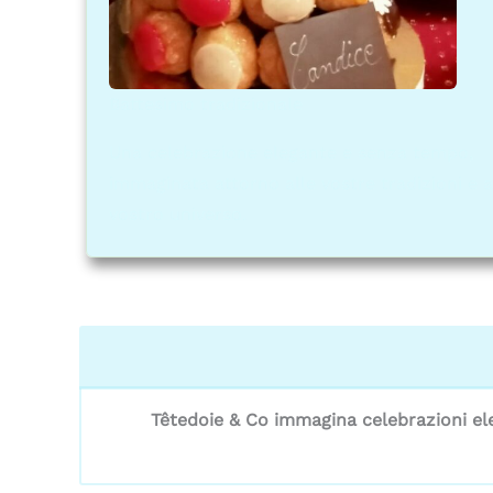
Battesimo tradizionale
Una celebrazione elegante e senza tempo,
immaginata attorno alle vostre tradizioni e a
vostro universo.
Têtedoie & Co immagina celebrazioni el