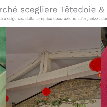
rché scegliere Têtedoie &
re esigenze, dalla semplice decorazione all’organizzazio