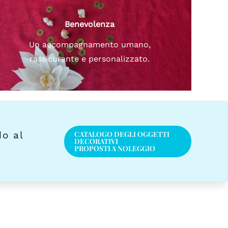
Benevolenza
Un accompagnamento umano,
rassicurante e personalizzato.
do al
CATALOGO DEGLI OGGETTI
DECORATIVI
PROPOSTI A NOLEGGIO