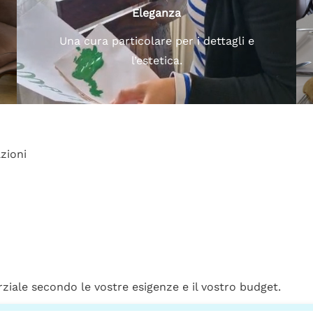
Eleganza
Una cura particolare per i dettagli e
l’estetica.
zioni
iale secondo le vostre esigenze e il vostro budget.