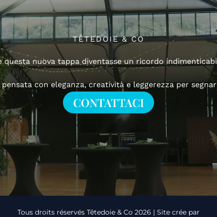
TÊTEDOIE & CO
e questa nuova tappa diventasse un ricordo indimenticabi
pensata con eleganza, creatività e leggerezza per segnar
CONTATTACI
Tous droits réservés Têtedoie & Co 2026 | Site crée par