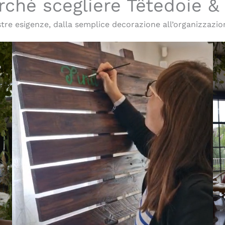
rché scegliere Têtedoie &
re esigenze, dalla semplice decorazione all’organizzazio