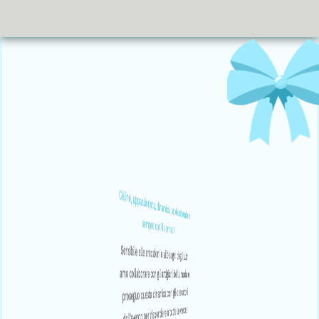
appassionata, dinamica, professionale e
Céline,
appassionata, dinamica, professionale e
Céline,
Organizzazione di eventi su misura con partner
Organizzazione di eventi su misura con partner
sempre con il sorriso !
sempre con il sorriso !
di fiducia in Loire-Atlantique et Vendée
di fiducia in Loire-Atlantique et Vendée
Sensibile elle emozioni e ai bisogni degli altri,
Sensibile elle emozioni e ai bisogni degli altri,
amo collaborare con gli artigiani della moda e
amo collaborare con gli artigiani della moda e
Matrimonio, Pacs, Rinnovo delle promesse,
Matrimonio, Pacs, Rinnovo delle promesse,
proseguo questa dinamica con gli operatori
proseguo questa dinamica con gli operatori
proposta di matrimonio, Anniversario di
proposta di matrimonio, Anniversario di
dell’evento per rispondere a tutte le vostre
dell’evento per rispondere a tutte le vostre
matrimonio, Compleanno, Battesimo.
matrimonio, Compleanno, Battesimo.