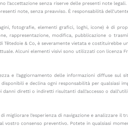
no l’accettazione senza riserve delle presenti note legali. T
presenti note, senza preavviso. È responsabilità dell’uten
gini, fotografie, elementi grafici, loghi, icone) è di pr
one, rappresentazione, modifica, pubblicazione o trasmi
di Têtedoie & Co, è severamente vietata e costituirebbe u
tuale. Alcuni elementi visivi sono utilizzati con licenza Fre
ezza e l’aggiornamento delle informazioni diffuse sul si
 disponibili e declina ogni responsabilità per qualsiasi i
nni diretti o indiretti risultanti dall’accesso o dall’utilizz
ine di migliorare l’esperienza di navigazione e analizzare il
 al vostro consenso preventivo. Potete in qualsiasi momen