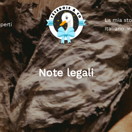
La mia sto
perti
Italiano
Note legali