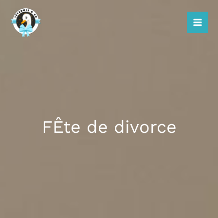
Aller
au
contenu
FÊte de divorce